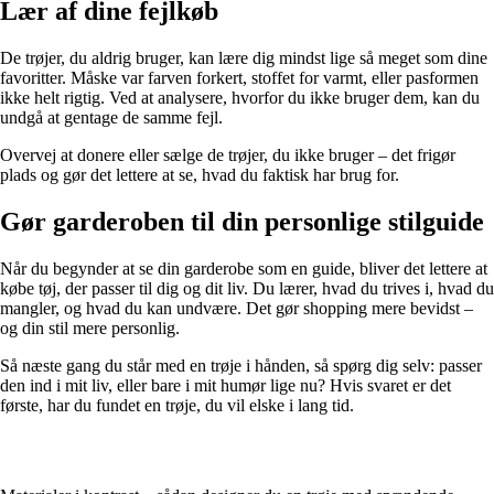
Lær af dine fejlkøb
De trøjer, du aldrig bruger, kan lære dig mindst lige så meget som dine
favoritter. Måske var farven forkert, stoffet for varmt, eller pasformen
ikke helt rigtig. Ved at analysere, hvorfor du ikke bruger dem, kan du
undgå at gentage de samme fejl.
Overvej at donere eller sælge de trøjer, du ikke bruger – det frigør
plads og gør det lettere at se, hvad du faktisk har brug for.
Gør garderoben til din personlige stilguide
Når du begynder at se din garderobe som en guide, bliver det lettere at
købe tøj, der passer til dig og dit liv. Du lærer, hvad du trives i, hvad du
mangler, og hvad du kan undvære. Det gør shopping mere bevidst –
og din stil mere personlig.
Så næste gang du står med en trøje i hånden, så spørg dig selv: passer
den ind i mit liv, eller bare i mit humør lige nu? Hvis svaret er det
første, har du fundet en trøje, du vil elske i lang tid.