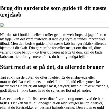
Brug din garderobe som guide til dit næste
trøjekøb
Når du står i butikken eller scroller gennem webshops på jagt efter en
ny trøje, kan det være fristende at lade dig styre af trends, farver eller
tilbud. Men den bedste guide til dit næste køb hænger faktisk allerede
hjemme i dit skab. Din garderobe fortæller meget om din stil, dine
vaner og dine behov – og hvis du lærer at lytte til den, kan du både
købe smartere, bruge mere af det, du har, og undgå fejlkøb.
Start med at se på det, du allerede bruger
Tag et kig på de trøjer, du oftest vælger. Er de ensfarvede eller
mønstrede? Løse eller tætsiddende? I bomuld, uld eller syntetiske
materialer? De trøjer, du bruger mest, afslører, hvad du faktisk føler dig
godt tilpas i – ikke bare, hvad du synes ser flot ud på andre.
Lav eventuelt en lille liste over dine favoritter og noter, hvad de har til
fælles. Det kan være, du opdager, at du altid vælger neutrale farver,
eller at du foretrækker en bestemt halsudskæring. Den viden er guld