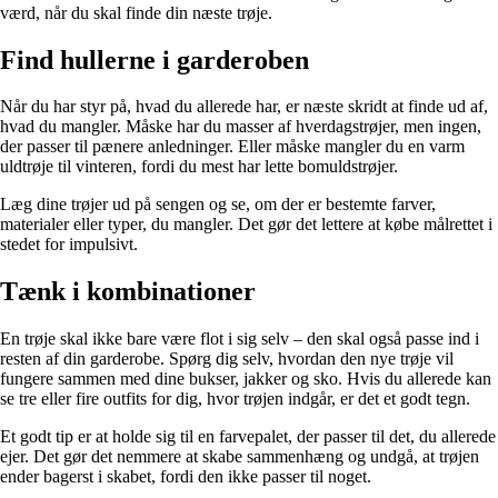
værd, når du skal finde din næste trøje.
Find hullerne i garderoben
Når du har styr på, hvad du allerede har, er næste skridt at finde ud af,
hvad du mangler. Måske har du masser af hverdagstrøjer, men ingen,
der passer til pænere anledninger. Eller måske mangler du en varm
uldtrøje til vinteren, fordi du mest har lette bomuldstrøjer.
Læg dine trøjer ud på sengen og se, om der er bestemte farver,
materialer eller typer, du mangler. Det gør det lettere at købe målrettet i
stedet for impulsivt.
Tænk i kombinationer
En trøje skal ikke bare være flot i sig selv – den skal også passe ind i
resten af din garderobe. Spørg dig selv, hvordan den nye trøje vil
fungere sammen med dine bukser, jakker og sko. Hvis du allerede kan
se tre eller fire outfits for dig, hvor trøjen indgår, er det et godt tegn.
Et godt tip er at holde sig til en farvepalet, der passer til det, du allerede
ejer. Det gør det nemmere at skabe sammenhæng og undgå, at trøjen
ender bagerst i skabet, fordi den ikke passer til noget.