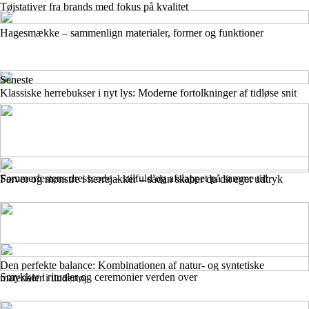
Tøjstativer fra brands med fokus på kvalitet
Hagesmække – sammenlign materialer, former og funktioner
Seneste
Klassiske herrebukser i nyt lys: Moderne fortolkninger af tidløse snit
Sommerfestens dresscode – stilfuld og afslappet på samme tid
Farver og mønstre i herrejakker – sådan skaber du dit eget udtryk
Den perfekte balance: Kombinationen af natur- og syntetiske
Smykker i ritualer og ceremonier verden over
materialer i undertøj