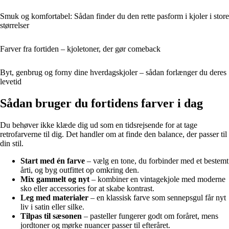
Smuk og komfortabel: Sådan finder du den rette pasform i kjoler i store
størrelser
Farver fra fortiden – kjoletoner, der gør comeback
Byt, genbrug og forny dine hverdagskjoler – sådan forlænger du deres
levetid
Sådan bruger du fortidens farver i dag
Du behøver ikke klæde dig ud som en tidsrejsende for at tage
retrofarverne til dig. Det handler om at finde den balance, der passer til
din stil.
Start med én farve
– vælg en tone, du forbinder med et bestemt
årti, og byg outfittet op omkring den.
Mix gammelt og nyt
– kombiner en vintagekjole med moderne
sko eller accessories for at skabe kontrast.
Leg med materialer
– en klassisk farve som sennepsgul får nyt
liv i satin eller silke.
Tilpas til sæsonen
– pasteller fungerer godt om foråret, mens
jordtoner og mørke nuancer passer til efteråret.