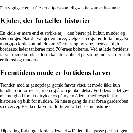
Det vigtigste er, at farverne føles som dig – ikke som et kostume.
Kjoler, der fortæller historier
En kjole er mere end et stykke tøj – den bærer på kultur, minder og
stemninger. Når du vælger en farve, vælger du også en fortælling. En
mintgrøn kjole kan minde om 50’ernes optimisme, mens en dyb
bordeaux leder tankerne mod 70’ernes boheme. Ved at lade fortidens
farver møde nutidens form kan du skabe et personligt udtryk, der både
er tidløst og moderne.
Fremtidens mode er fortidens farver
Trenden med at genopdage gamle farver viser, at mode ikke kun
handler om fornyelse, men også om genkendelse. Fortidens palet giver
os mulighed for at udtrykke os på nye måder – med respekt for
historien og blik for nutiden. Så næste gang du står foran garderoben,
så overvej: Hvilken farve fra fortiden fortæller din historie?
Tilpasning forlænger kjolens levetid – få den til at passe perfekt igen