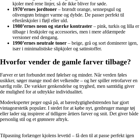
kjoler med rene linjer, så de ikke bliver for søde.
1970’ernes jordtoner
– brændt orange, sennepsgul og
olivengrøn bringer varme og dybde. De passer perfekt til
efterårskjoler i fløjl eller uld.
1980’ernes neon og stærke kontraster
– pink, turkis og lilla er
tilbage i festkjoler og accessories, men i mere afdæmpede
versioner end dengang.
1990’ernes neutrale toner
– beige, grå og sort dominerer igen,
især i minimalistiske slipkjoler og satinstoffer.
Hvorfor vender de gamle farver tilbage?
Farver er tæt forbundet med følelser og minder. Når verden føles
usikker, søger mange mod det velkendte – og her spiller retrofarver en
særlig rolle. De vækker genkendelse og tryghed, men samtidig giver
de mulighed for at udtrykke individualitet.
Modeeksperter peger også på, at bæredygtighedstrenden har gjort
vintageæstetik populær. I stedet for at købe nyt, genbruger mange tøj
eller lader sig inspirere af tidligere årtiers farver og snit. Det giver både
personlig stil og et grønnere aftryk.
Tilpasning forlænger kjolens levetid – få den til at passe perfekt igen