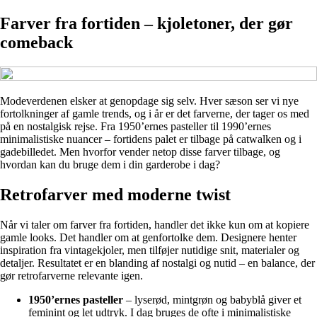
Farver fra fortiden – kjoletoner, der gør
comeback
Modeverdenen elsker at genopdage sig selv. Hver sæson ser vi nye
fortolkninger af gamle trends, og i år er det farverne, der tager os med
på en nostalgisk rejse. Fra 1950’ernes pasteller til 1990’ernes
minimalistiske nuancer – fortidens palet er tilbage på catwalken og i
gadebilledet. Men hvorfor vender netop disse farver tilbage, og
hvordan kan du bruge dem i din garderobe i dag?
Retrofarver med moderne twist
Når vi taler om farver fra fortiden, handler det ikke kun om at kopiere
gamle looks. Det handler om at genfortolke dem. Designere henter
inspiration fra vintagekjoler, men tilføjer nutidige snit, materialer og
detaljer. Resultatet er en blanding af nostalgi og nutid – en balance, der
gør retrofarverne relevante igen.
1950’ernes pasteller
– lyserød, mintgrøn og babyblå giver et
feminint og let udtryk. I dag bruges de ofte i minimalistiske