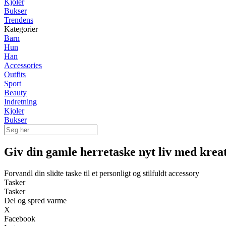
Kjoler
Bukser
Trendens
Kategorier
Barn
Hun
Han
Accessories
Outfits
Sport
Beauty
Indretning
Kjoler
Bukser
Giv din gamle herretaske nyt liv med kreat
Forvandl din slidte taske til et personligt og stilfuldt accessory
Tasker
Tasker
Del og spred varme
X
Facebook