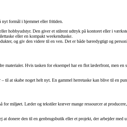
nyt formål i hjemmet eller fritiden.
ller hobbyudstyr. Den giver et stilrent udtryk på kontoret eller i værkst
oilettaske eller en kompakt weekendtaske.
dukter, og giv den videre til en ven. Det er både bæredygtigt og personl
dre materialer. Hvis tasken for eksempel har en flot læderfront, men en
l at skabe noget helt nyt. En gammel herretaske kan blive til en pung, et
 for miljøet. Læder og tekstiler kræver mange ressourcer at producere,
rvej at donere den til en genbrugsbutik eller et projekt, der arbejder m