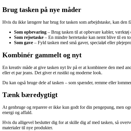
Brug tasken på nye måder
Hvis du ikke længere har brug for tasken som arbejdstaske, kan den få 
Som opbevaring
– Brug tasken til at opbevare kabler, værktøj e
Som rejsetaske
– En mindre herretaske kan nemt blive til en t
Som gave
– Fyld tasken med små gaver, specialøl eller plejepro
Kombinér gammelt og nyt
En kreativ måde at give tasken nyt liv på er at kombinere den med an
eller et par jeans. Det giver et rustikt og moderne look.
Du kan også bruge dele af tasken – som spænder, remme eller lommer – ti
Tænk bæredygtigt
At genbruge og reparere er ikke kun godt for din pengepung, men også
energi og affald.
Hvis du alligevel beslutter dig for at skille dig af med tasken, så ove
materialer til nye produkter.