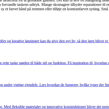
 læderfedt for at genskabe glansen. Det kan få selv en mangeårig taske 
 forvandle taskens udtryk. Mange skomagere tilbyder reparationer til 
, sy et farvet bånd på remmen eller tilføje en kontrastfarvet syning. Sm
r og kreative løsninger kan du give den nyt liv, så den igen bliver et un
rette taske nøglen til både stil og funktion. Få inspiration til, hvordan 
g andre vigtige ejendele. Læs hvordan de fungerer, hvilke typer der fin
. Med fleksible materialer og innovative konstruktioner bliver det nemm