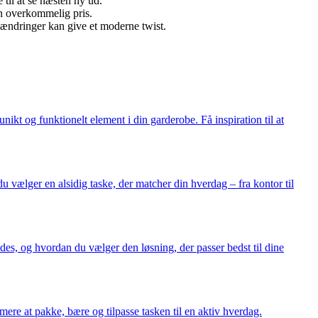
til at se næsten ny ud.
en overkommelig pris.
å ændringer kan give et moderne twist.
ikt og funktionelt element i din garderobe. Få inspiration til at
du vælger en alsidig taske, der matcher din hverdag – fra kontor til
des, og hvordan du vælger den løsning, der passer bedst til dine
ere at pakke, bære og tilpasse tasken til en aktiv hverdag.