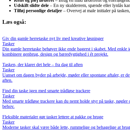
Rens og plej læderet
– Brug en mild læderrens og efterfølgende
Udskift slidte dele
– En ny skulderrem, spænde eller lynlås kan
Tilføj personlige detaljer
– Overvej at male initialer på tasken
Læs også:
Giv din gamle herretaske nyt liv med kreative løsninger
Tasker
Din gamle herretaske behøver ikke ende bagerst i skabet. Med enkle idée
kombinere genbrug, design og bæredygtighed i ét projekt.
Tasken, der klarer det hele – fra dag til aften
Tasker
Uanset om dagen byder på arbejde, møder eller spontane aftaler, er den 
aften.
Find din taske igen med smarte trådløse trackere
Tasker
Med smarte trådløse trackere kan du nemt holde styr på taske, nøgler o
behov.
Fleksible materialer gør tasker lettere at pakke og bruge
Tasker
Moderne tasker skal være både lette, rummelige og behagelige at bruge