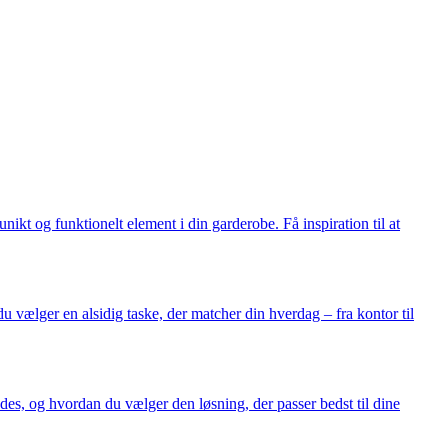
ikt og funktionelt element i din garderobe. Få inspiration til at
du vælger en alsidig taske, der matcher din hverdag – fra kontor til
des, og hvordan du vælger den løsning, der passer bedst til dine