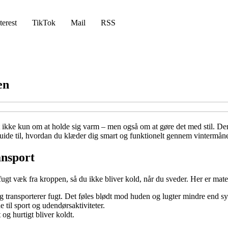
terest
TikTok
Mail
RSS
en
det ikke kun om at holde sig varm – men også om at gøre det med stil. De
 guide til, hvordan du klæder dig smart og funktionelt gennem vintermån
ansport
fugt væk fra kroppen, så du ikke bliver kold, når du sveder. Her er mate
 transporterer fugt. Det føles blødt mod huden og lugter mindre end syn
 til sport og udendørsaktiviteter.
og hurtigt bliver koldt.