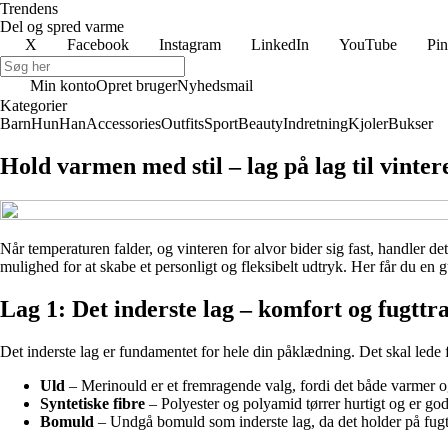
Trendens
Del og spred varme
X
Facebook
Instagram
LinkedIn
YouTube
Pin
Min konto
Opret bruger
Nyhedsmail
Kategorier
Barn
Hun
Han
Accessories
Outfits
Sport
Beauty
Indretning
Kjoler
Bukser
Hold varmen med stil – lag på lag til vinter
Når temperaturen falder, og vinteren for alvor bider sig fast, handler 
mulighed for at skabe et personligt og fleksibelt udtryk. Her får du en
Lag 1: Det inderste lag – komfort og fugttr
Det inderste lag er fundamentet for hele din påklædning. Det skal lede 
Uld
– Merinould er et fremragende valg, fordi det både varmer og
Syntetiske fibre
– Polyester og polyamid tørrer hurtigt og er gode
Bomuld
– Undgå bomuld som inderste lag, da det holder på fugt 