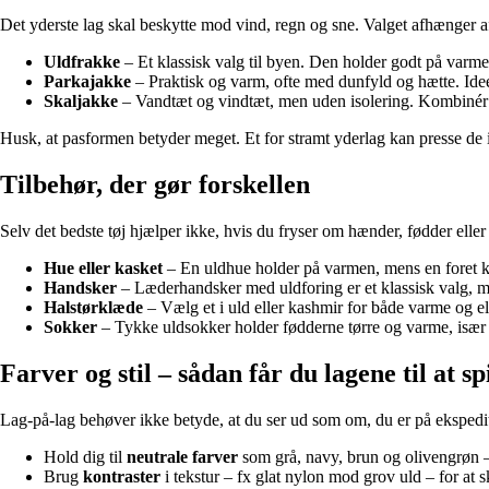
Det yderste lag skal beskytte mod vind, regn og sne. Valget afhænger af,
Uldfrakke
– Et klassisk valg til byen. Den holder godt på varmen
Parkajakke
– Praktisk og varm, ofte med dunfyld og hætte. Ideel
Skaljakke
– Vandtæt og vindtæt, men uden isolering. Kombinér d
Husk, at pasformen betyder meget. Et for stramt yderlag kan presse de 
Tilbehør, der gør forskellen
Selv det bedste tøj hjælper ikke, hvis du fryser om hænder, fødder eller 
Hue eller kasket
– En uldhue holder på varmen, mens en foret ka
Handsker
– Læderhandsker med uldforing er et klassisk valg, men
Halstørklæde
– Vælg et i uld eller kashmir for både varme og e
Sokker
– Tykke uldsokker holder fødderne tørre og varme, især i
Farver og stil – sådan får du lagene til at 
Lag-på-lag behøver ikke betyde, at du ser ud som om, du er på eksped
Hold dig til
neutrale farver
som grå, navy, brun og olivengrøn –
Brug
kontraster
i tekstur – fx glat nylon mod grov uld – for at s