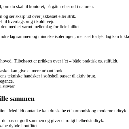
 om du skal til kontoret, på gåtur eller ud i naturen.
 og ser skarp ud over jakkesæt eller strik.
 til hverdagsbrug i koldt vejr.
en med et varmt mellemlag for fleksibilitet.
indre lag sammen og mindske isoleringen, mens et for løst lag kan lukk
hoved. Tilbehøret er prikken over i’et – både praktisk og stilfuldt.
sket kan give et mere urbant look.
s tekniske handsker i softshell passer til aktiv brug.
legance.
 støvler.
spille sammen
ition. Med lidt omtanke kan du skabe et harmonisk og moderne udtryk.
 de passer godt sammen og giver et roligt helhedsindtryk.
kabe dybde i outfittet.