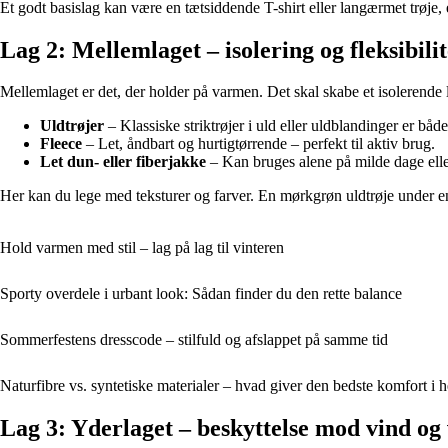
Et godt basislag kan være en tætsiddende T-shirt eller langærmet trøje
Lag 2: Mellemlaget – isolering og fleksibilit
Mellemlaget er det, der holder på varmen. Det skal skabe et isolerende l
Uldtrøjer
– Klassiske striktrøjer i uld eller uldblandinger er båd
Fleece
– Let, åndbart og hurtigtørrende – perfekt til aktiv brug.
Let dun- eller fiberjakke
– Kan bruges alene på milde dage elle
Her kan du lege med teksturer og farver. En mørkgrøn uldtrøje under en na
Hold varmen med stil – lag på lag til vinteren
Sporty overdele i urbant look: Sådan finder du den rette balance
Sommerfestens dresscode – stilfuld og afslappet på samme tid
Naturfibre vs. syntetiske materialer – hvad giver den bedste komfort i h
Lag 3: Yderlaget – beskyttelse mod vind og 