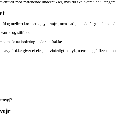
, eventuelt med matchende underbukser, hvis du skal være ude i længere 
et
uftlag mellem kroppen og ydertøjet, men stadig tillade fugt at slippe ud
e varme og stilfulde.
r som ekstra isolering under en frakke.
vy frakke giver et elegant, vinterligt udtryk, mens en grå fleece under e
erretøj?
vejr