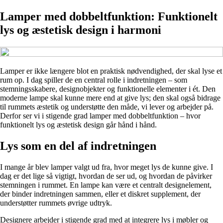
Lamper med dobbeltfunktion: Funktionelt
lys og æstetisk design i harmoni
Lamper er ikke længere blot en praktisk nødvendighed, der skal lyse et
rum op. I dag spiller de en central rolle i indretningen – som
stemningsskabere, designobjekter og funktionelle elementer i ét. Den
moderne lampe skal kunne mere end at give lys; den skal også bidrage
til rummets æstetik og understøtte den måde, vi lever og arbejder på.
Derfor ser vi i stigende grad lamper med dobbeltfunktion – hvor
funktionelt lys og æstetisk design går hånd i hånd.
Lys som en del af indretningen
I mange år blev lamper valgt ud fra, hvor meget lys de kunne give. I
dag er det lige så vigtigt, hvordan de ser ud, og hvordan de påvirker
stemningen i rummet. En lampe kan være et centralt designelement,
der binder indretningen sammen, eller et diskret supplement, der
understøtter rummets øvrige udtryk.
Designere arbejder i stigende grad med at integrere lys i møbler og