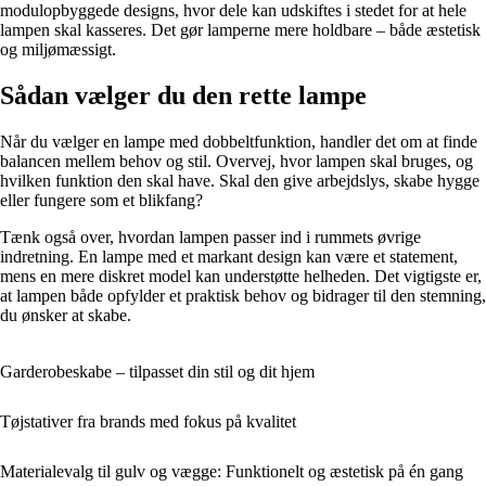
modulopbyggede designs, hvor dele kan udskiftes i stedet for at hele
lampen skal kasseres. Det gør lamperne mere holdbare – både æstetisk
og miljømæssigt.
Sådan vælger du den rette lampe
Når du vælger en lampe med dobbeltfunktion, handler det om at finde
balancen mellem behov og stil. Overvej, hvor lampen skal bruges, og
hvilken funktion den skal have. Skal den give arbejdslys, skabe hygge
eller fungere som et blikfang?
Tænk også over, hvordan lampen passer ind i rummets øvrige
indretning. En lampe med et markant design kan være et statement,
mens en mere diskret model kan understøtte helheden. Det vigtigste er,
at lampen både opfylder et praktisk behov og bidrager til den stemning,
du ønsker at skabe.
Garderobeskabe – tilpasset din stil og dit hjem
Tøjstativer fra brands med fokus på kvalitet
Materialevalg til gulv og vægge: Funktionelt og æstetisk på én gang