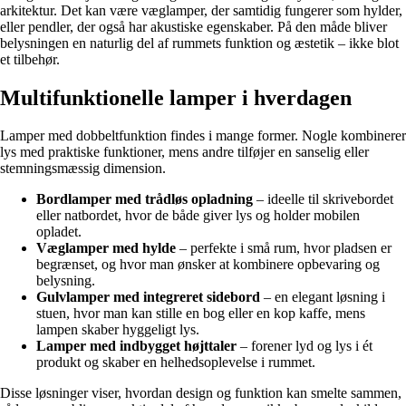
arkitektur. Det kan være væglamper, der samtidig fungerer som hylder,
eller pendler, der også har akustiske egenskaber. På den måde bliver
belysningen en naturlig del af rummets funktion og æstetik – ikke blot
et tilbehør.
Multifunktionelle lamper i hverdagen
Lamper med dobbeltfunktion findes i mange former. Nogle kombinerer
lys med praktiske funktioner, mens andre tilføjer en sanselig eller
stemningsmæssig dimension.
Bordlamper med trådløs opladning
– ideelle til skrivebordet
eller natbordet, hvor de både giver lys og holder mobilen
opladet.
Væglamper med hylde
– perfekte i små rum, hvor pladsen er
begrænset, og hvor man ønsker at kombinere opbevaring og
belysning.
Gulvlamper med integreret sidebord
– en elegant løsning i
stuen, hvor man kan stille en bog eller en kop kaffe, mens
lampen skaber hyggeligt lys.
Lamper med indbygget højttaler
– forener lyd og lys i ét
produkt og skaber en helhedsoplevelse i rummet.
Disse løsninger viser, hvordan design og funktion kan smelte sammen,