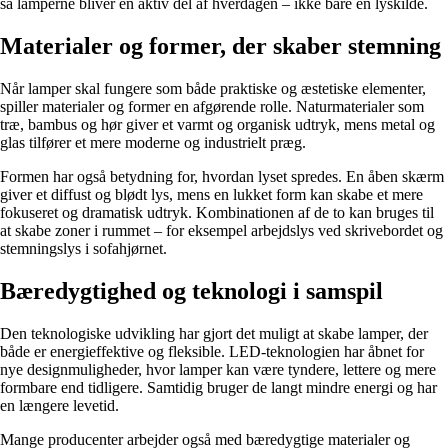
så lamperne bliver en aktiv del af hverdagen – ikke bare en lyskilde.
Materialer og former, der skaber stemning
Når lamper skal fungere som både praktiske og æstetiske elementer,
spiller materialer og former en afgørende rolle. Naturmaterialer som
træ, bambus og hør giver et varmt og organisk udtryk, mens metal og
glas tilfører et mere moderne og industrielt præg.
Formen har også betydning for, hvordan lyset spredes. En åben skærm
giver et diffust og blødt lys, mens en lukket form kan skabe et mere
fokuseret og dramatisk udtryk. Kombinationen af de to kan bruges til
at skabe zoner i rummet – for eksempel arbejdslys ved skrivebordet og
stemningslys i sofahjørnet.
Bæredygtighed og teknologi i samspil
Den teknologiske udvikling har gjort det muligt at skabe lamper, der
både er energieffektive og fleksible. LED-teknologien har åbnet for
nye designmuligheder, hvor lamper kan være tyndere, lettere og mere
formbare end tidligere. Samtidig bruger de langt mindre energi og har
en længere levetid.
Mange producenter arbejder også med bæredygtige materialer og