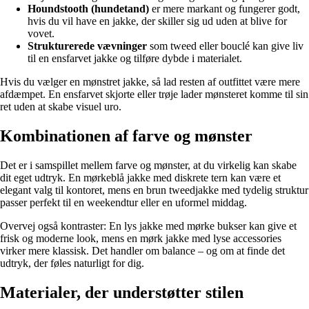
Houndstooth (hundetand)
er mere markant og fungerer godt,
hvis du vil have en jakke, der skiller sig ud uden at blive for
vovet.
Strukturerede vævninger
som tweed eller bouclé kan give liv
til en ensfarvet jakke og tilføre dybde i materialet.
Hvis du vælger en mønstret jakke, så lad resten af outfittet være mere
afdæmpet. En ensfarvet skjorte eller trøje lader mønsteret komme til sin
ret uden at skabe visuel uro.
Kombinationen af farve og mønster
Det er i samspillet mellem farve og mønster, at du virkelig kan skabe
dit eget udtryk. En mørkeblå jakke med diskrete tern kan være et
elegant valg til kontoret, mens en brun tweedjakke med tydelig struktur
passer perfekt til en weekendtur eller en uformel middag.
Overvej også kontraster: En lys jakke med mørke bukser kan give et
frisk og moderne look, mens en mørk jakke med lyse accessories
virker mere klassisk. Det handler om balance – og om at finde det
udtryk, der føles naturligt for dig.
Materialer, der understøtter stilen