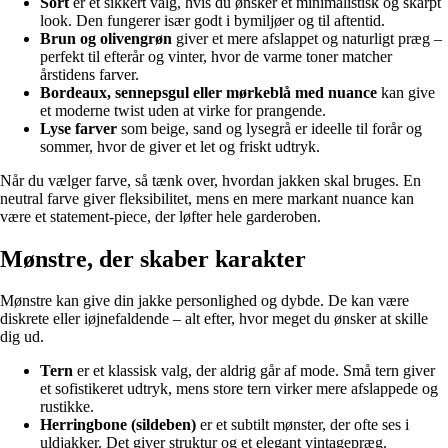
Sort
er et sikkert valg, hvis du ønsker et minimalistisk og skarpt
look. Den fungerer især godt i bymiljøer og til aftentid.
Brun og olivengrøn
giver et mere afslappet og naturligt præg –
perfekt til efterår og vinter, hvor de varme toner matcher
årstidens farver.
Bordeaux, sennepsgul eller mørkeblå med nuance
kan give
et moderne twist uden at virke for prangende.
Lyse farver
som beige, sand og lysegrå er ideelle til forår og
sommer, hvor de giver et let og friskt udtryk.
Når du vælger farve, så tænk over, hvordan jakken skal bruges. En
neutral farve giver fleksibilitet, mens en mere markant nuance kan
være et statement-piece, der løfter hele garderoben.
Mønstre, der skaber karakter
Mønstre kan give din jakke personlighed og dybde. De kan være
diskrete eller iøjnefaldende – alt efter, hvor meget du ønsker at skille
dig ud.
Tern
er et klassisk valg, der aldrig går af mode. Små tern giver
et sofistikeret udtryk, mens store tern virker mere afslappede og
rustikke.
Herringbone (sildeben)
er et subtilt mønster, der ofte ses i
uldjakker. Det giver struktur og et elegant vintagepræg.