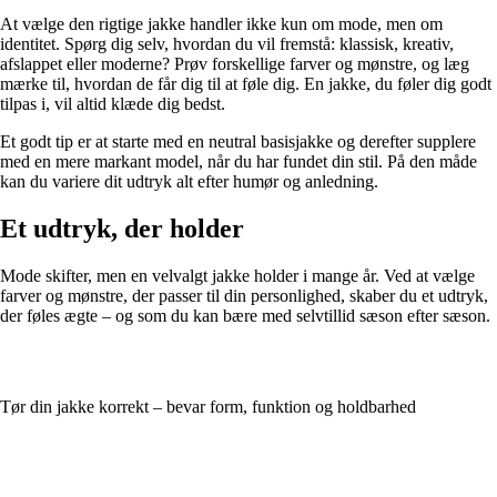
At vælge den rigtige jakke handler ikke kun om mode, men om
identitet. Spørg dig selv, hvordan du vil fremstå: klassisk, kreativ,
afslappet eller moderne? Prøv forskellige farver og mønstre, og læg
mærke til, hvordan de får dig til at føle dig. En jakke, du føler dig godt
tilpas i, vil altid klæde dig bedst.
Et godt tip er at starte med en neutral basisjakke og derefter supplere
med en mere markant model, når du har fundet din stil. På den måde
kan du variere dit udtryk alt efter humør og anledning.
Et udtryk, der holder
Mode skifter, men en velvalgt jakke holder i mange år. Ved at vælge
farver og mønstre, der passer til din personlighed, skaber du et udtryk,
der føles ægte – og som du kan bære med selvtillid sæson efter sæson.
Tør din jakke korrekt – bevar form, funktion og holdbarhed