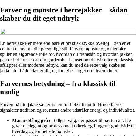
Farver og mønstre i herrejakker – sådan
skaber du dit eget udtryk
En herrejakke er mere end bare et praktisk stykke overtøj – den er et
centralt element i din personlige stil. Farver, mønstre og materialer
spiller en afgørende rolle for, hvordan du fremstår, og hvordan jakken
passer ind i resten af din garderobe. Uanset om du går efter et klassisk,
afslappet eller moderne udtryk, kan du med de rette valg skabe en
jakke, der både klæder dig og fortæller noget om, hvem du er.
Farvernes betydning – fra klassisk til
modig
Farven på din jakke sætter tonen for hele dit outfit. Nogle farver
signalerer tradition og ro, mens andre udstråler energi og individualitet.
Marineblå og grå
er tidløse valg, der passer til næsten alt. De
giver et elegant og professionelt udtryk og fungerer godt både til
hverdag og formelle lejligheder.