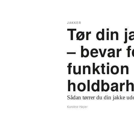
JAKKER
Tør din j
– bevar 
funktion
holdbar
Sådan tørrer du din jakke ud
Karoline Høyer