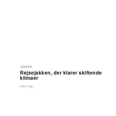
JAKKER
Rejsejakken, der klarer skiftende
klimaer
Victor Vogn