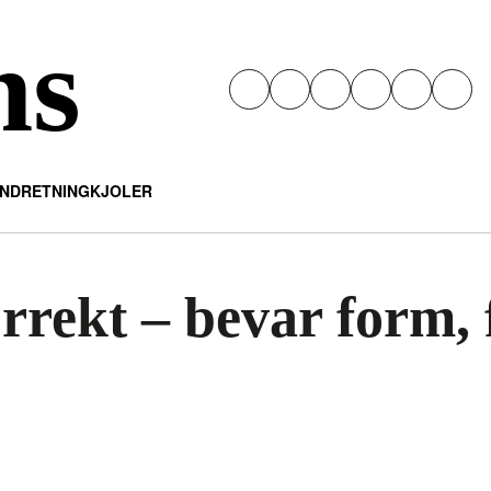
ns
INDRETNING
KJOLER
rrekt – bevar form, 