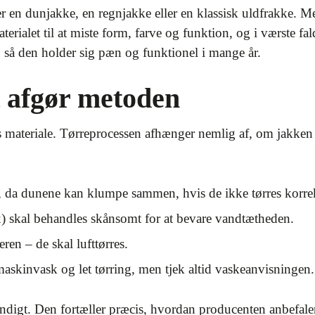
er en dunjakke, en regnjakke eller en klassisk uldfrakke.
aterialet til at miste form, farve og funktion, og i værste fa
, så den holder sig pæn og funktionel i mange år.
t afgør metoden
s materiale. Tørreprocessen afhænger nemlig af, om jakken e
a dunene kan klumpe sammen, hvis de ikke tørres korre
skal behandles skånsomt for at bevare vandtætheden.
en – de skal lufttørres.
maskinvask og let tørring, men tjek altid vaskeanvisningen.
rundigt. Den fortæller præcis, hvordan producenten anbefaler