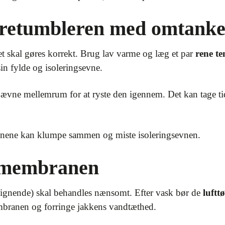
rretumbleren med omtank
et skal gøres korrekt. Brug lav varme og læg et par
rene te
in fylde og isoleringsevne.
vne mellemrum for at ryste den igennem. Det kan tage tid – 
dunene kan klumpe sammen og miste isoleringsevnen.
t membranen
ignende) skal behandles nænsomt. Efter vask bør de
luftt
mbranen og forringe jakkens vandtæthed.