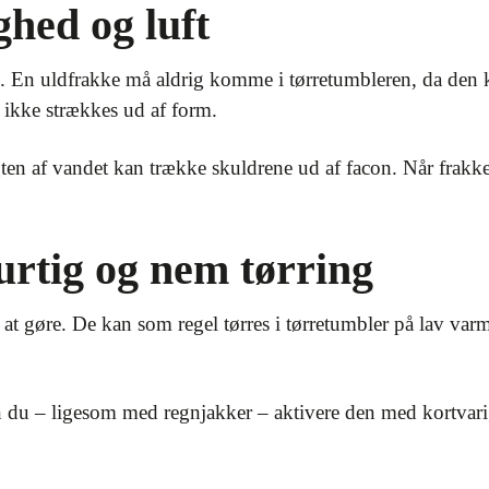
hed og luft
d. En uldfrakke må aldrig komme i tørretumbleren, da den k
 ikke strækkes ud af form.
n af vandet kan trække skuldrene ud af facon. Når frakken 
hurtig og nem tørring
at gøre. De kan som regel tørres i tørretumbler på lav varme
 du – ligesom med regnjakker – aktivere den med kortvarig