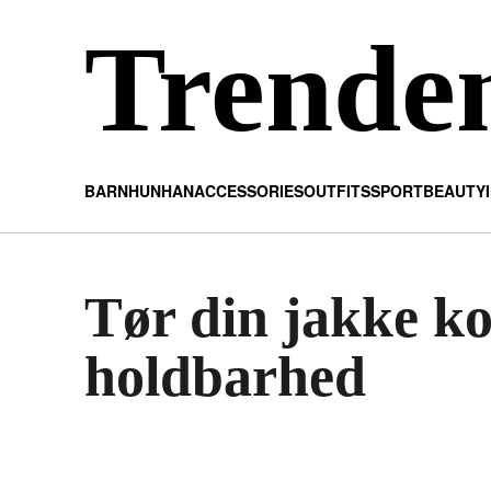
Trende
BARN
HUN
HAN
ACCESSORIES
OUTFITS
SPORT
BEAUTY
Tør din jakke ko
holdbarhed