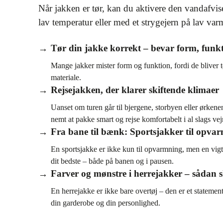
Når jakken er tør, kan du aktivere den vandafvi
lav temperatur eller med et strygejern på lav va
Tør din jakke korrekt – bevar form, funk
Mange jakker mister form og funktion, fordi de bliver 
materiale.
Rejsejakken, der klarer skiftende klimaer
Uanset om turen går til bjergene, storbyen eller ørken
nemt at pakke smart og rejse komfortabelt i al slags vejr
Fra bane til bænk: Sportsjakker til opva
En sportsjakke er ikke kun til opvarmning, men en vigt
dit bedste – både på banen og i pausen.
Farver og mønstre i herrejakker – sådan s
En herrejakke er ikke bare overtøj – den er et statement
din garderobe og din personlighed.