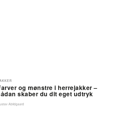
AKKER
Farver og mønstre i herrejakker –
sådan skaber du dit eget udtryk
ustav Abildgaard