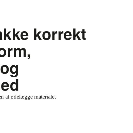
akke korrekt
form,
 og
hed
en at ødelægge materialet