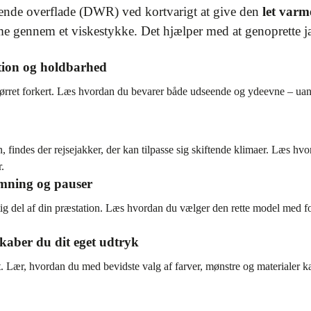
sende overflade (DWR) ved kortvarigt at give den
let varm
rme gennem et viskestykke. Det hjælper med at genoprette ja
tion og holdbarhed
tørret forkert. Læs hvordan du bevarer både udseende og ydeevne – uanse
en, findes der rejsejakker, der kan tilpasse sig skiftende klimaer. Læs
.
rmning og pauser
ig del af din præstation. Læs hvordan du vælger den rette model med fo
kaber du dit eget udtryk
. Lær, hvordan du med bevidste valg af farver, mønstre og materialer kan 